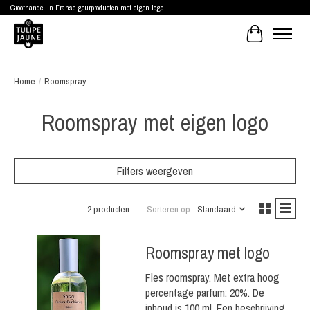
Groothandel in Franse geurproducten met eigen logo
Winkelwagen
Home
/
Roomspray
Roomspray met eigen logo
Filters weergeven
2 producten
Sorteren op
Standaard
Roomspray met logo
Fles roomspray. Met extra hoog
percentage parfum: 20%. De
inhoud is 100 ml. Een beschrijving